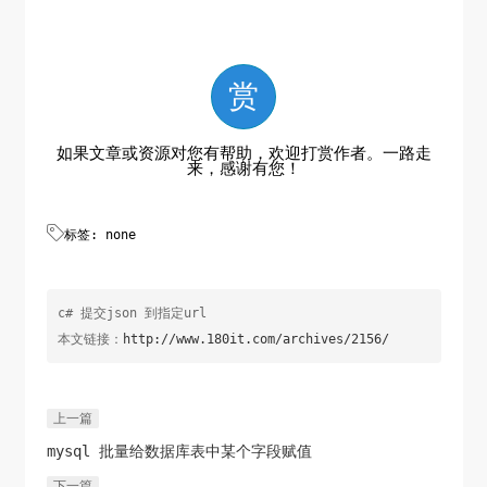
        var json = 
JsonConvert.SerializeObject(data);

赏
        var content = new StringContent(json, 
Encoding.UTF8, "application/json");

如果文章或资源对您有帮助，欢迎打赏作者。一路走
来，感谢有您！
        using (var client = new HttpClient())

        {


            var response = await 
标签: none
client.PostAsync(url, content);

            var responseString = await 
c# 提交json 到指定url
response.Content.ReadAsStringAsync();

本文链接：
http://www.180it.com/archives/2156/
            Console.WriteLine(responseString);

        }

上一篇
    }

mysql 批量给数据库表中某个字段赋值
}
下一篇