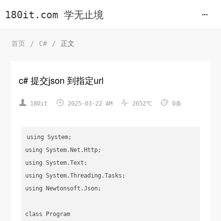
180it.com 学无止境
首页
/
C#
/
正文
c# 提交json 到指定url




180it
2025-03-22 AM
2652℃
0条
using System;

using System.Net.Http;

using System.Text;

using System.Threading.Tasks;

using Newtonsoft.Json;

class Program
