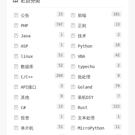
栏目分类

15
181


公告
前端
747
13


PHP
正则
1
2


Java
技术
1
18


ASP
Python
51
42


linux
VBA
52
2


数据库
typecho
204
9


C/C++
批处理
3
79


API接口
Goland
9
7


其他
装机DIY
13
122


C#
Rust
1
1


投资
文本处理
51
11


单片机
MicroPython