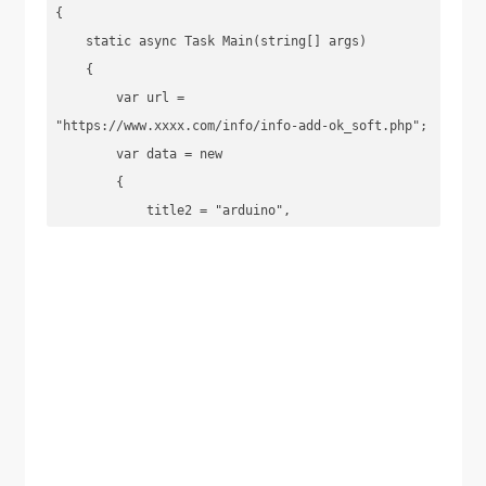
{

    static async Task Main(string[] args)

    {

        var url = 
"https://www.xxxx.com/info/info-add-ok_soft.php";

        var data = new

        {

            title2 = "arduino",

            classid = "3",

            title = "标题",

            keywords = "关键词",

            description = "备注",

            text = "<p>xxx<br/></p><pre 
class=\"brush:cpp;toolbar:false\">内容</pre><p>
<br/></p>",

            state = "1"

        };
