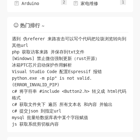
2
1


Arduino
家电维修
热门排行 ~

遇到 伪referer 来路攻击可以写个代码把垃圾浏览转向到
其他url
php 获取访客来路 并保存到txt文件
[Windows] 禁止微信强制更新（rust开源）
冰箱PTC芯片启动保护作用解析
Visual Studio Code 配置Espressif 报错
python.exe -m pip" is not valid.
(ERROR_INVALID_PIP)
c# 将字符串 #include <Button2.h> 转义成 html代码
格式
c# 获取文件夹下 遍历 所有文本名 和内容 并输出
c# 提交json 到指定url
mysql 批量给数据库表中某个字段赋值
js 获取系统剪切板内容