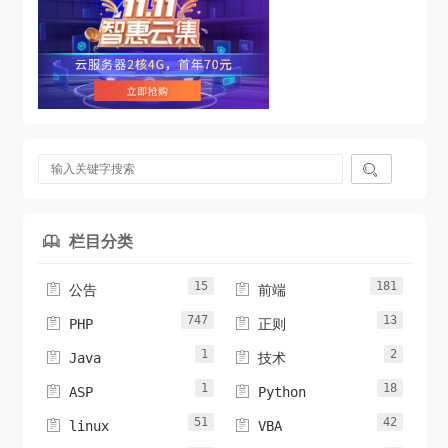

栏目分类

15
181


公告
前端
747
13


PHP
正则
1
2


Java
技术
1
18


ASP
Python
51
42


linux
VBA