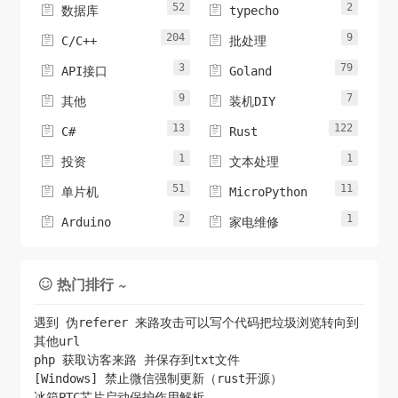
52
2


数据库
typecho
204
9


C/C++
批处理
3
79


API接口
Goland
9
7


其他
装机DIY
13
122


C#
Rust
1
1


投资
文本处理
51
11


单片机
MicroPython
2
1


Arduino
家电维修
热门排行 ~

遇到 伪referer 来路攻击可以写个代码把垃圾浏览转向到
其他url
php 获取访客来路 并保存到txt文件
[Windows] 禁止微信强制更新（rust开源）
冰箱PTC芯片启动保护作用解析