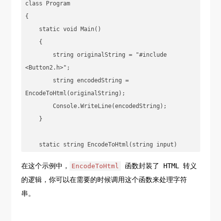
class Program

{

    static void Main()

    {

        string originalString = "#include 
<Button2.h>";

        string encodedString = 
EncodeToHtml(originalString);

        Console.WriteLine(encodedString);

    }

    static string EncodeToHtml(string input)

    {

在这个示例中，
函数封装了 HTML 转义
EncodeToHtml
        return WebUtility.HtmlEncode(input);

的逻辑，你可以在需要的时候调用这个函数来处理字符
    }

串。
}