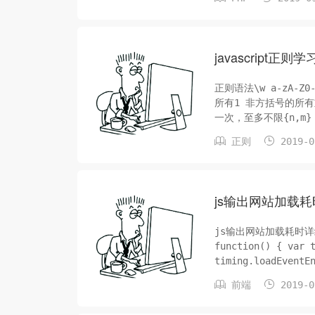
javascript正则
正则语法\w a-zA-Z0-9\W 非ASCII的\s 空白格\S 非空白格\d 数字\D 非数字[...] 方括号的
所有1 非方括号的所有重复类{n} 匹配前一项n次 比如/a{3}/i能匹配aaacc{n,} 匹配前一项至少
一次，至多不限{n,m} 匹配前一项至少n次，最多m次{?} 匹配前一项0次或者1次{+} 匹配前一项


正则
2019-0
js输出网站加载
js输出网站加载耗时详细列表
function() { var timing = performance.timing; var loadTime =
timing.loadEvent
0*/ if(loadTime


前端
2019-0