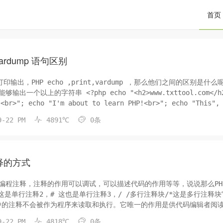
首页
t,vardump 语句区别
印输出，PHP echo ,print,vardump ，那么他们之间的区别是什么
?php echo "<h2>www.txttool.com</h2>";
!<br>"; echo "This", "


9-22 PM
4891℃
0条
释的方式
编程注释，注释的作用可以调试，可以描述代码的作用等等，说说那么PH
 这是单行注释2，# 这也是单行注释3，/ /多行注释块/*这是多行注释块
代码中的注释不会被作为程序来读取和执行。它唯一的作用是供代码编辑者阅


9-22 PM
4818℃
0条