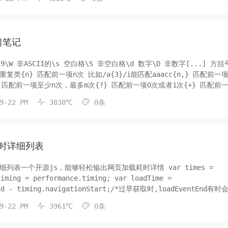
学习笔记
至
少1次{*} 匹配前一项0次或多次选择符| ...


9-22 PM
3830℃
0条
耗时详细列表
一个开源js，能够轻松输出网页加载耗时详情 var times =
End - timing.navigationStart;/*过早获取时,loadEventEnd有时


9-22 PM
3961℃
0条