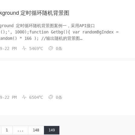
background 定时循环随机背景图
ackground 定时循环随机背景图案例一，采用API接口
000);function Getbg(){ var randomBgIndex =
() * 166 ); //输出随机的背景图
le.background="#9E9E9E


9-22 PM
5469℃
0条
um6.cn/360img?"+randomBgIndex+") no-repeat ";}利用小杰的壁
00是切换时间，这里是毫秒单...


9-22 PM
6504℃
0条
1
...
148
149