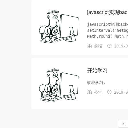
javascript实现
javascript实现b
setInterval('Getbg();', 1
Math.round( Math.random
document.body.sty


前端
2019-0
url(http://api.y
接口实现，第一行的10
开始学习
收藏学习.


公告
2019-0
«