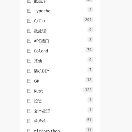

数据库
2

typecho
204

C/C++
9

批处理
3

API接口
79

Goland
9

其他
7

装机DIY
13

C#
122

Rust
1

投资
1

文本处理
51

单片机
11

MicroPython