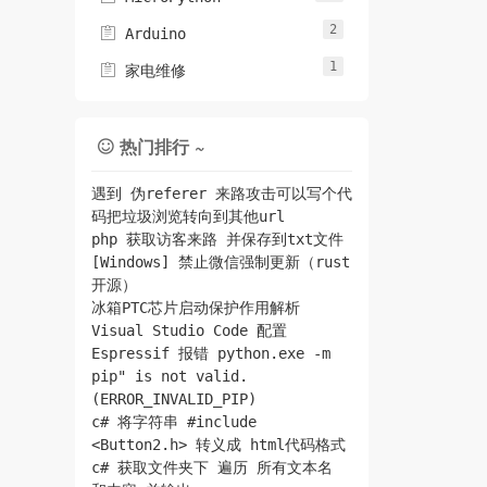
2

Arduino
1

家电维修
热门排行 ~

遇到 伪referer 来路攻击可以写个代
码把垃圾浏览转向到其他url
php 获取访客来路 并保存到txt文件
[Windows] 禁止微信强制更新（rust
开源）
冰箱PTC芯片启动保护作用解析
Visual Studio Code 配置
Espressif 报错 python.exe -m
pip" is not valid.
(ERROR_INVALID_PIP)
c# 将字符串 #include
<Button2.h> 转义成 html代码格式
c# 获取文件夹下 遍历 所有文本名