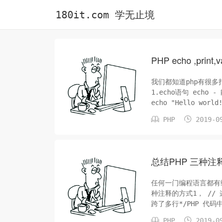
180it.com 学无止境
PHP echo ,prin
我们都知道php有很多打
1.echo语句 echo - 能够输出一个以上的字符串 <
echo "Hello world!<br>"; echo "I'm about to learn PHP
string", &...


PHP
2019-0
总结PHP 三种注
任何一门编程语言都有
种注释的方式1， //
跨了多行*/PHP 


PHP
2019-0