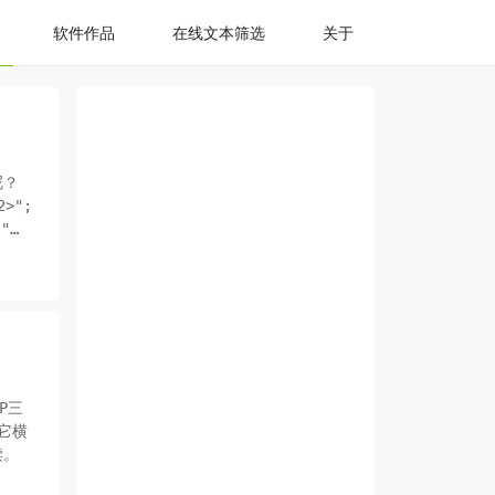
软件作品
在线文本筛选
关于
呢？
P三
它横
读。