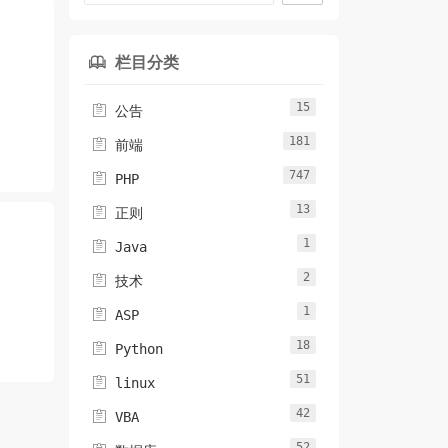
栏目分类

15

公告
181

前端
纸API
747

PHP
13

正则
1

Java
2

技术
1

ASP
18

Python
51

linux
42

VBA
52